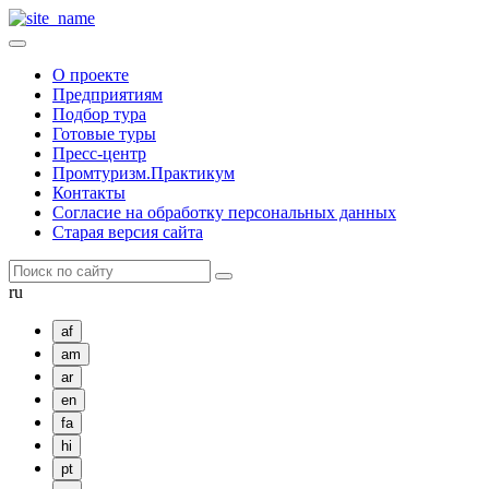
О проекте
Предприятиям
Подбор тура
Готовые туры
Пресс-центр
Промтуризм.Практикум
Контакты
Согласие на обработку персональных данных
Старая версия сайта
ru
af
am
ar
en
fa
hi
pt