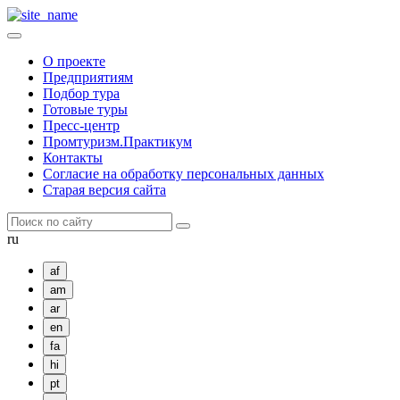
О проекте
Предприятиям
Подбор тура
Готовые туры
Пресс-центр
Промтуризм.Практикум
Контакты
Согласие на обработку персональных данных
Старая версия сайта
ru
af
am
ar
en
fa
hi
pt