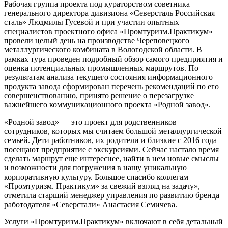
Рабочая группа проекта под кураторством советника
генерального директора дивизиона «Северсталь Российская
сталь» Людмилы Гусевой и при участии опытных
специалистов проектного офиса «Промтуризм.Практикум»
провели целый день на производстве Череповецкого
металлургического комбината в Вологодской области. В
рамках тура проведен подробный обзор самого предприятия и
оценка потенциальных промышленных маршрутов. По
результатам анализа текущего состояния информационного
продукта завода сформирован перечень рекомендаций по его
совершенствованию, принято решение о перезагрузке
важнейшего коммуникационного проекта «Родной завод».
«Родной завод» — это проект для родственников
сотрудников, которых мы считаем большой металлургической
семьей. Дети работников, их родители и близкие с 2016 года
посещают предприятие с экскурсиями. Сейчас настало время
сделать маршрут еще интереснее, найти в нем новые смыслы
и возможности для погружения в нашу уникальную
корпоративную культуру. Большое спасибо коллегам
«Промтуризм. Практикум» за свежий взгляд на задачу», —
отметила старший менеджер управления по развитию бренда
работодателя «Северстали» Анастасия Семичева.
Услуги «Промтуризм.Практикум» включают в себя детальный