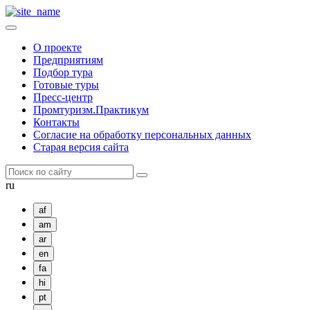
О проекте
Предприятиям
Подбор тура
Готовые туры
Пресс-центр
Промтуризм.Практикум
Контакты
Согласие на обработку персональных данных
Старая версия сайта
ru
af
am
ar
en
fa
hi
pt